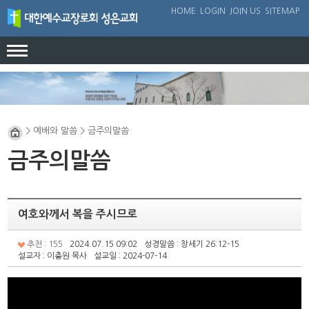
HOME
LOGIN
JOIN US
SITEMAP
교회안내
인사말
예배와 말씀
> 예배와 말씀 > 금주의말씀
교회연혁
예배안내
성도의 교제
금주의말씀
담임목사님소개
금주의 말씀
교회소식
섬기는사람들
칼럼
교회앨범
찾아오시는길
여호와께서 복을 주시므로
묵상
성경공부
추천 : 155
2024.07.15 09:02
성경말씀 : 창세기 26:12-15
설교자 : 이충원 목사
설교일 : 2024-07-14