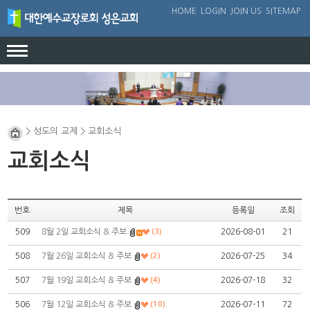
HOME
LOGIN
JOIN US
SITEMAP
교회안내
인사말
예배와 말씀
> 성도의 교제 > 교회소식
교회연혁
예배안내
성도의 교제
교회소식
담임목사님소개
금주의 말씀
교회소식
섬기는사람들
칼럼
교회앨범
찾아오시는길
번호
제목
등록일
조회
묵상
509
8월 2일 교회소식 & 주보
(3)
2026-08-01
21
성경공부
508
7월 26일 교회소식 & 주보
(2)
2026-07-25
34
507
7월 19일 교회소식 & 주보
(4)
2026-07-18
32
506
7월 12일 교회소식 & 주보
(10)
2026-07-11
72