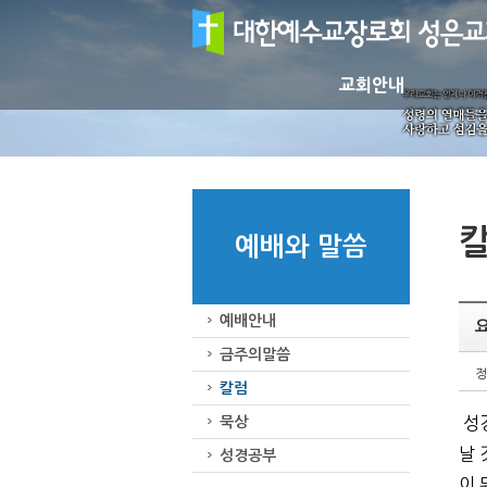
교회안내
예배와 말씀
예배안내
금주의말씀
정
칼럼
묵상
성경
날
성경공부
이 