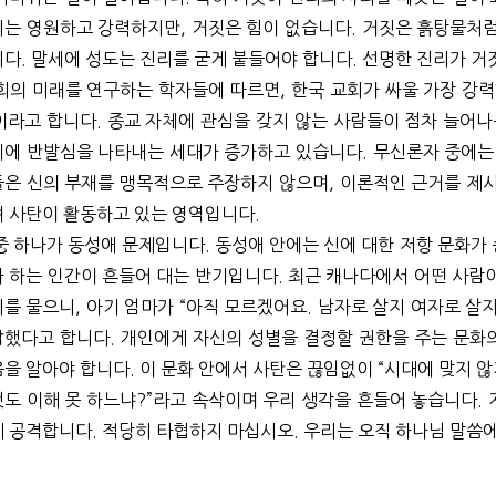
리는 영원하고 강력하지만
,
거짓은 힘이 없습니다
.
거짓은 흙탕물처럼
니다
.
말세에 성도는 진리를 굳게 붙들어야 합니다
.
선명한 진리가 거
회의 미래를 연구하는 학자들에 따르면
,
한국 교회가 싸울 가장 강
이라고 합니다
.
종교 자체에 관심을 갖지 않는 사람들이 점차 늘어나
체에 반발심을 나타내는 세대가 증가하고 있습니다
.
무신론자 중에는
은 신의 부재를 맹목적으로 주장하지 않으며
,
이론적인 근거를 제
 사탄이 활동하고 있는 영역입니다
.
중 하나가 동성애 문제입니다
.
동성애 안에는 신에 대한 저항 문화가
 하는 인간이 흔들어 대는 반기입니다
.
최근 캐나다에서 어떤 사람이
지를 물으니
,
아기 엄마가
“
아직 모르겠어요
.
남자로 살지 여자로 살
답했다고 합니다
.
개인에게 자신의 성별을 결정할 권한을 주는 문화
을 알아야 합니다
.
이 문화 안에서 사탄은 끊임없이
“
시대에 맞지 않
도 이해 못 하느냐
?”
라고 속삭이며 우리 생각을 흔들어 놓습니다
.
게 공격합니다
.
적당히 타협하지 마십시오
.
우리는 오직 하나님 말씀