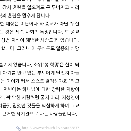
 잠시 혼란을 일으켜도 곧 무너지고 사라
짓의 혼란을 멈추게 합니다
.
력한 대상은 이단이나 타 종교가 아닌
‘
무신
는 것은 세속 사회의 특징입니다
.
또 종교
 성경 지식이 해박한 사람도 꽤 있습니다
.
시합니다
.
그러나 이 무신론도 일종의 신앙
 숨겨져 있습니다
.
소위
‘
성 혁명
’
은 신이 되
 아기를 안고 있는 부모에게 딸인지 아들
지는 아이가 커서 스스로 결정해야죠
.”
라고
의 저변에는 하나님에 대한 강력한 저항이
게
,
꽉 막힌 사람처럼 굴지 마라
.
지성인이
지금껏 믿었던 것들을 의심하게 하며 교묘
에 근거한 세계관으로 사는 사람들입니다
.
http://www.sechurch.kr/board/2837