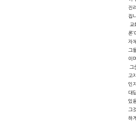
진
집
교
론
’
자
그들
이며
그
고자
인
대
있음
그것
하