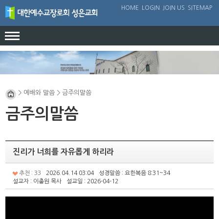
HOME
LOGIN
JOIN US
SITEMAP
교회안내
인사말
예배와 말씀
> 예배와 말씀 > 금주의말씀
교회연혁
예배안내
성도의 교제
금주의말씀
담임목사님소개
금주의 말씀
교회소식
섬기는사람들
칼럼
교회앨범
찾아오시는길
진리가 너희를 자유롭게 하리라
묵상
성경공부
추천 : 33
2026.04.14 03:04
성경말씀 : 요한복음 8:31~34
설교자 : 이충원 목사
설교일 : 2026-04-12