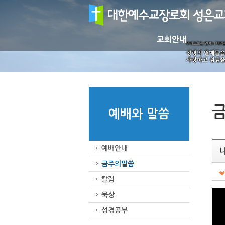
교회안내
예배와 말씀
예배안내
금주의말씀
칼럼
묵상
성경공부